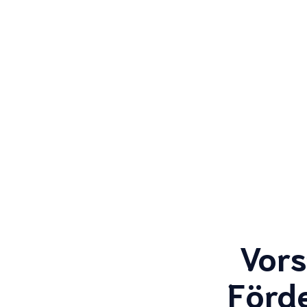
Vors
Förd